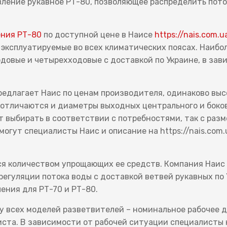
ление рукавное РТ-80, позволяющее распределить пото
ения РТ-80
по доступной цене в Наисе
https://nais.com.u
эксплуатируемые во всех климатических поясах. Наибо
довые и четырехходовые с доставкой по Украине, в зав
редлагает Наис по ценам производителя, одинаково выс
 отличаются и диаметры выходных центрального и боко
т выбирать в соответствии с потребностями, так с раз
омогут специалисты Наис и описание на https://nais.com
я количеством упрощающих ее средств. Компания Наис 
регуляции потока воды с доставкой ветвей рукавных п
ения для РТ-70 и РТ-80.
 всех моделей разветвителей – номинальное рабочее д
иста. В зависимости от рабочей ситуации специалисты