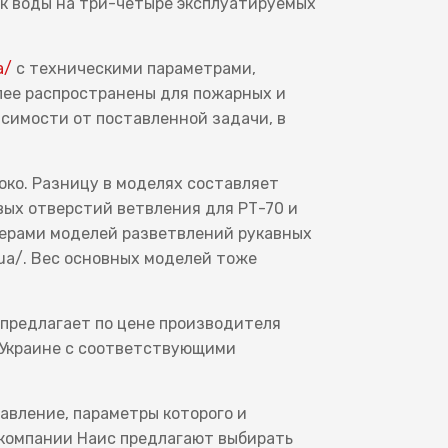
к воды на три-четыре эксплуатируемых
a/
с техническими параметрами,
лее распространены для пожарных и
исимости от поставленной задачи, в
око. Разницу в моделях составляет
вых отверстий ветвления для РТ-70 и
мерами моделей разветвлений рукавных
.ua/. Вес основных моделей тоже
предлагает по цене производителя
о Украине с соответствующими
авление, параметры которого и
 компании Наис предлагают выбирать