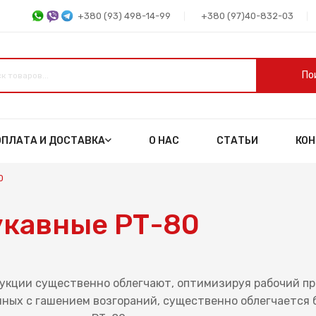
+380 (93) 498-14-99
+380 (97)40-832-03
По
ОПЛАТА И ДОСТАВКА
О НАС
СТАТЬИ
КО
0
укавные РТ-80
укции существенно облегчают, оптимизируя рабочий пр
ных с гашением возгораний, существенно облегчается 