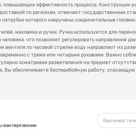
, повышающие эффективность процесса. Конструкции ра
 доставкой по регионам, отвечают государственным ст
й патрубки которого накручены соединительные головки
тилей, маховика и ручки. Ручка используется для перен
человека, что позволяет регулировать направление дв
м вентиля по часовой стрелке воду направляют из разв
овременно с тремя или четырьмя рукавами. Важно собл
гулярно осматривая разветвления на предмет отсутствия
е, Вы обеспечиваете бесперебойную работу, спасающую
ы вам перезвоним