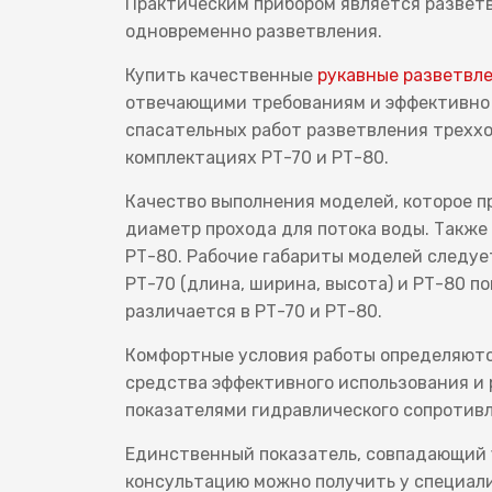
Практическим прибором является разветв
одновременно разветвления.
Купить качественные
рукавные разветвл
отвечающими требованиям и эффективно 
спасательных работ разветвления треххо
комплектациях РТ-70 и РТ-80.
Качество выполнения моделей, которое п
диаметр прохода для потока воды. Также
РТ-80. Рабочие габариты моделей следуе
РТ-70 (длина, ширина, высота) и РТ-80 п
различается в РТ-70 и РТ-80.
Комфортные условия работы определяютс
средства эффективного использования и 
показателями гидравлического сопротивл
Единственный показатель, совпадающий у
консультацию можно получить у специал