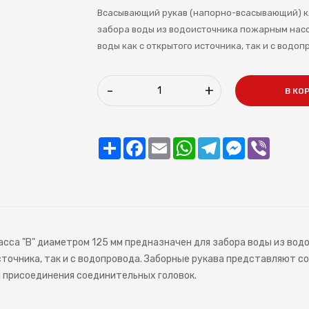
Всасывающий рукав (напорно-всасывающий) кл
забора воды из водоисточника пожарным насо
воды как с открытого источника, так и с водоп
-
+
В КО
Share
Facebook
Email
WhatsApp
Telegram
Messenger
Viber
са "В" диаметром 125 мм предназначен для забора воды из вод
сточника, так и с водопровода. Заборные рукава представляют 
я присоединения соединительных головок.