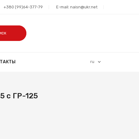
+380 (99)64-377-79
E-mail: naisn@ukr.net
иск
НТАКТЫ
ru
5 с ГР-125