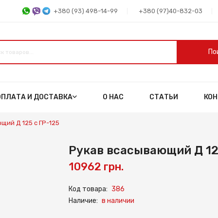
+380 (93) 498-14-99
+380 (97)40-832-03
По
ОПЛАТА И ДОСТАВКА
О НАС
СТАТЬИ
КО
щий Д 125 с ГР-125
Рукав всасывающий Д 12
10962 грн.
Код товара:
386
Наличие:
в наличии